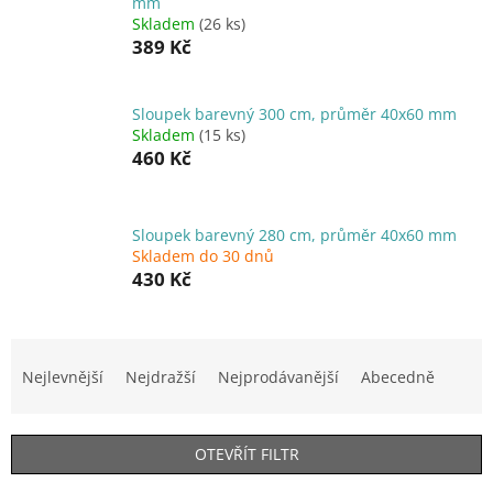
mm
Skladem
(26 ks)
389 Kč
Sloupek barevný 300 cm, průměr 40x60 mm
Skladem
(15 ks)
460 Kč
Sloupek barevný 280 cm, průměr 40x60 mm
Skladem do 30 dnů
430 Kč
Ř
a
Nejlevnější
Nejdražší
Nejprodávanější
Abecedně
z
e
n
OTEVŘÍT FILTR
í