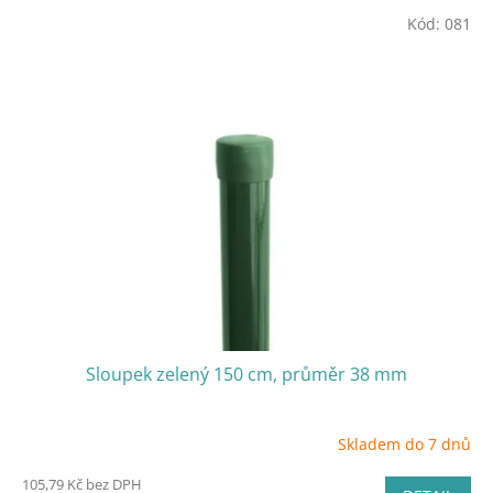
p
V
r
Kód:
081
ý
o
p
d
i
u
s
k
p
t
r
ů
o
d
u
k
t
ů
Sloupek zelený 150 cm, průměr 38 mm
Skladem do 7 dnů
105,79 Kč bez DPH