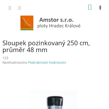
Přejít
NÁKUP
na
obsah
KOŠÍK
Sloupek pozinkovaný 250 cm,
průměr 48 mm
123
Průměrné
Neohodnoceno
Podrobnosti hodnocení
hodnocení
produktu
je
0,0
z
5
hvězdiček.