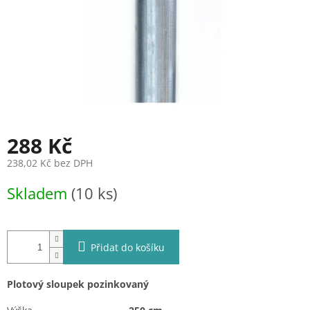
288 Kč
238,02 Kč bez DPH
Měrná
Skladem
(10 ks)
cena:
Přidat do košíku
Plotový sloupek pozinkovaný