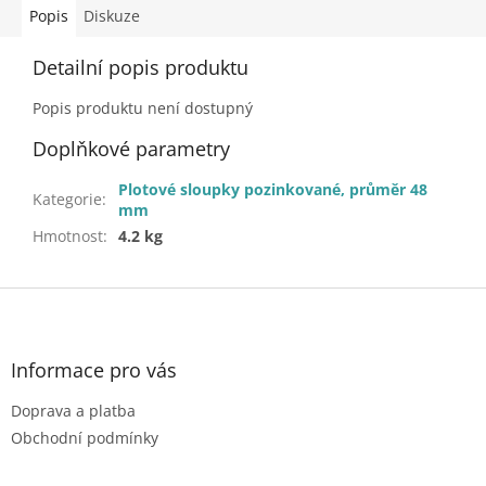
Popis
Diskuze
Detailní popis produktu
Popis produktu není dostupný
Doplňkové parametry
Plotové sloupky pozinkované, průměr 48
Kategorie
:
mm
Hmotnost
:
4.2 kg
Z
á
p
a
Informace pro vás
t
Doprava a platba
í
Obchodní podmínky