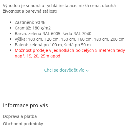
r
Výhodou je snadná a rychlá instalace, nízká cena, dlouhá
v
životnost a barevná stálost!
k
y
Zastínění: 90 %
v
Gramáž: 180 g/m2
ý
Barva: zelená RAL 6005, šedá RAL 7040
p
Výška: 100 cm, 120 cm, 150 cm, 160 cm, 180 cm, 200 cm
i
Balení: zelená po 100 m, šedá po 50 m.
s
Možnost prodeje v jednotkách po celých 5 metrech tedy
u
např. 15, 20, 25m apod.
Chci se dozvědět víc
Z
á
p
a
Informace pro vás
t
Doprava a platba
í
Obchodní podmínky