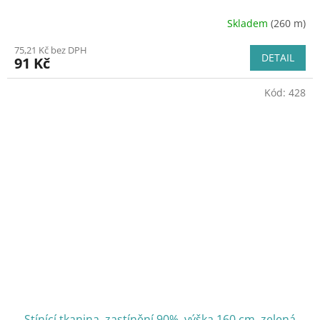
Skladem
(260 m)
75,21 Kč bez DPH
DETAIL
91 Kč
Kód:
428
Stínící tkanina, zastínění 90%, výška 160 cm, zelená