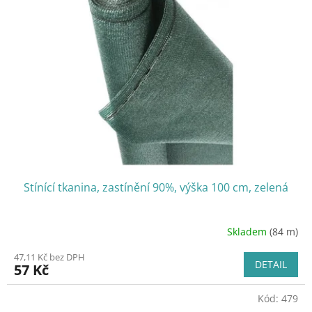
i
u
s
k
p
t
r
ů
o
d
u
k
t
ů
Stínící tkanina, zastínění 90%, výška 100 cm, zelená
Skladem
(84 m)
47,11 Kč bez DPH
DETAIL
57 Kč
Kód:
479