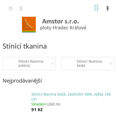
Přejít
NÁKUP
na
obsah
KOŠÍK
Stínící tkanina
Stínící tkanina
Stínící tkanina
zelená
šedá
Nejprodávanější
Stínící tkanina šedá, zastínění 90%, výška 160
cm
Skladem
(260 m)
91 Kč