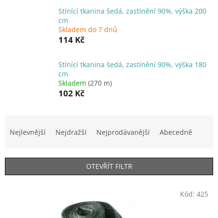
Stínící tkanina šedá, zastínění 90%, výška 200
cm
Skladem do 7 dnů
114 Kč
Stínící tkanina šedá, zastínění 90%, výška 180
cm
Skladem
(270 m)
102 Kč
Ř
a
Nejlevnější
Nejdražší
Nejprodávanější
Abecedně
z
e
n
OTEVŘÍT FILTR
í
p
V
r
Kód:
425
ý
o
p
d