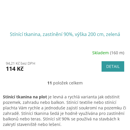
Stínící tkanina, zastínění 90%, výška 200 cm, zelená
Skladem
(160 m)
94,21 Kč bez DPH
DETAIL
114 Kč
11
položek celkem
O
v
l
Stínící tkanina na plot
je levná a rychlá varianta jak odstínit
á
pozemek, zahradu nebo balkon. Stínící textilie nebo stínící
d
plachta Vám rychle a jednoduše zajistí soukromí na pozemku či
a
zahradě. Stínící tkanina šedá je hodně využívána pro zastínění
c
balkonů nebo teras. Stínící síť 90% se používá na stavbách k
í
zakrytí staveniště nebo lešení.
p