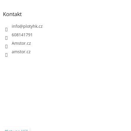
Kontakt
info
@
plotyhk.cz
608141791
Amstor.cz
amstor.cz