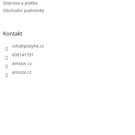
Doprava a platba
í
Obchodní podmínky
Kontakt
info
@
plotyhk.cz
608141791
Amstor.cz
amstor.cz