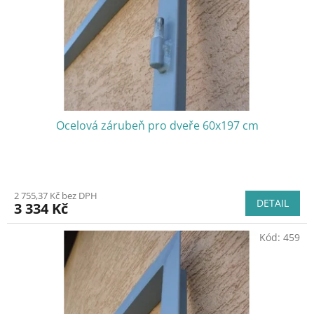
o
d
u
k
t
ů
Ocelová zárubeň pro dveře 60x197 cm
2 755,37 Kč bez DPH
DETAIL
3 334 Kč
Kód:
459