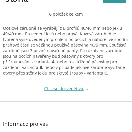
6
položek celkem
O
v
l
Ocelové zárubně se vyrábějí z L-profilů
40/40 mm nebo jeklu
á
40/40 mm. Provedení levá nebo pravá. Kovová zárubeň je
d
tvořena
výše uvedeným profilem po bocích a nahoře, ve spodní
a
prahové části se většinou používá pásovina 40/5 mm. Součástí
c
zárubně jsou 3 pevně navařené panty. Pro ukotvení zárubně
í
jsou na bocích navařeny buď pásoviny s otvory pro
p
přišroubování - varianta
A
,
nebo rozstřižené pásoviny pro
r
zazdění - varianta
B
, nebo v případě jeklové zárubně vyvrtané
v
otvory přes stěny jeklu pro skryté šrouby - varianta
C
.
k
y
v
Chci se dozvědět víc
ý
p
Z
i
á
s
p
u
a
Informace pro vás
t