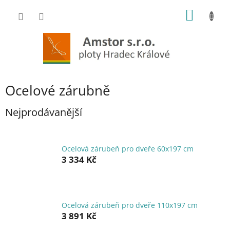
Přejít
NÁKUP
na
obsah
KOŠÍK
Ocelové zárubně
Nejprodávanější
Ocelová zárubeň pro dveře 60x197 cm
3 334 Kč
Ocelová zárubeň pro dveře 110x197 cm
3 891 Kč