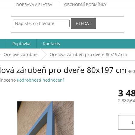
DOPRAVA A PLATBA
OBCHODNÍ PODMÍNKY
HLEDAT
Poptávka
Kontakty
Ocelové zárubně
Ocelová zárubeň pro dveře 80x197 cm
lová zárubeň pro dveře 80x197 cm
460
né
dnoceno
Podrobnosti hodnocení
ení
3 4
tu
2 882,6
Měrná
cena:
ek.