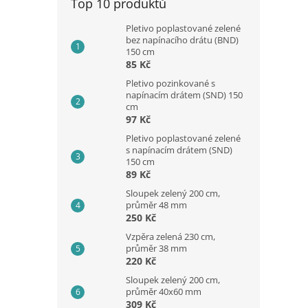
Top 10 produktů
Pletivo poplastované zelené
bez napínacího drátu (BND)
150 cm
85 Kč
Pletivo pozinkované s
napínacím drátem (SND) 150
cm
97 Kč
Pletivo poplastované zelené
s napínacím drátem (SND)
150 cm
89 Kč
Sloupek zelený 200 cm,
průměr 48 mm
250 Kč
Vzpěra zelená 230 cm,
průměr 38 mm
220 Kč
Sloupek zelený 200 cm,
průměr 40x60 mm
309 Kč