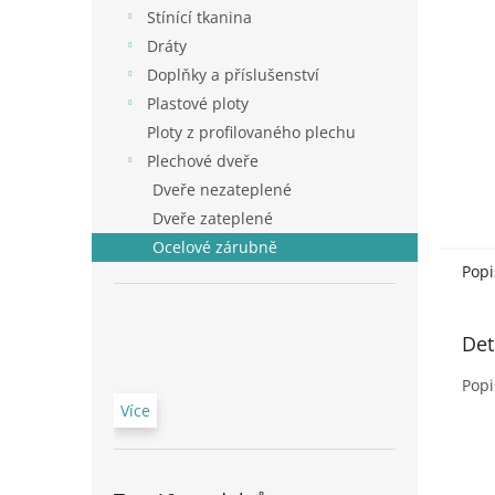
n
Stínící tkanina
e
Dráty
l
Doplňky a příslušenství
Plastové ploty
Ploty z profilovaného plechu
Plechové dveře
Dveře nezateplené
Dveře zateplené
Ocelové zárubně
Popi
Det
Popi
Více