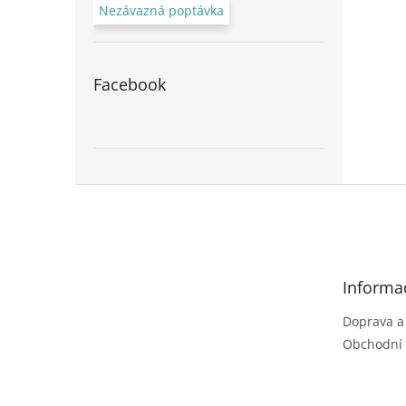
Nezávazná poptávka
Facebook
Z
á
p
a
t
Informa
í
Doprava a
Obchodní