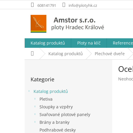
Přejít
608141791
info@plotyhk.cz
na
obsah
Katalog produktů
Ploty na klíč
Reference
Domů
Katalog produktů
Plechové dveře
P
Oce
o
Přeskočit
s
Kategorie
Průměr
Neoho
kategorie
t
hodnoc
r
produk
Katalog produktů
a
je
Pletiva
n
0,0
Sloupky a vzpěry
z
n
5
í
Svařované plotové panely
hvězdič
p
Brány a branky
a
Podhrabové desky