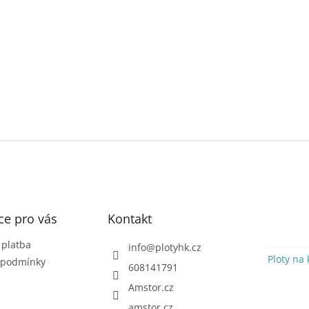
ce pro vás
Kontakt
 platba
info
@
plotyhk.cz
Ploty na 
 podmínky
608141791
Amstor.cz
amstor.cz