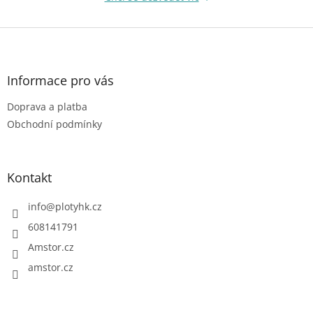
v
k
Z
y
á
v
p
ý
p
a
Informace pro vás
i
t
s
Doprava a platba
í
u
Obchodní podmínky
Kontakt
info
@
plotyhk.cz
608141791
Amstor.cz
amstor.cz