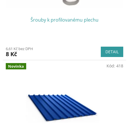
ů
Šrouby k profilovanému plechu
6,61 Kč bez DPH
DETAIL
8 Kč
Kód:
418
Novinka