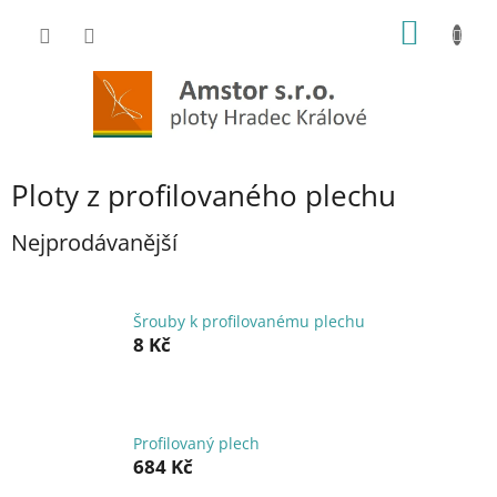
Přejít
NÁKUP
na
obsah
KOŠÍK
Ploty z profilovaného plechu
Nejprodávanější
Šrouby k profilovanému plechu
8 Kč
Profilovaný plech
684 Kč