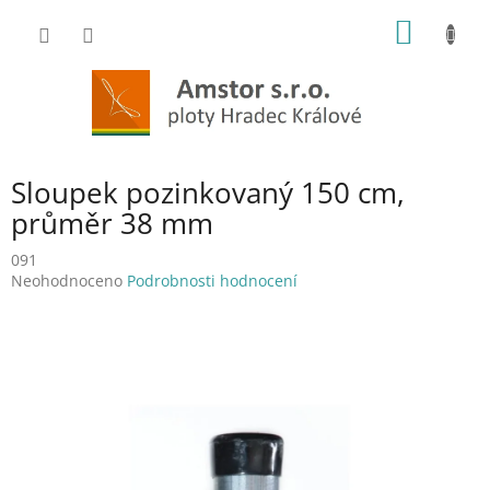
Přejít
NÁKUP
na
obsah
KOŠÍK
Sloupek pozinkovaný 150 cm,
průměr 38 mm
091
Průměrné
Neohodnoceno
Podrobnosti hodnocení
hodnocení
produktu
je
0,0
z
5
hvězdiček.