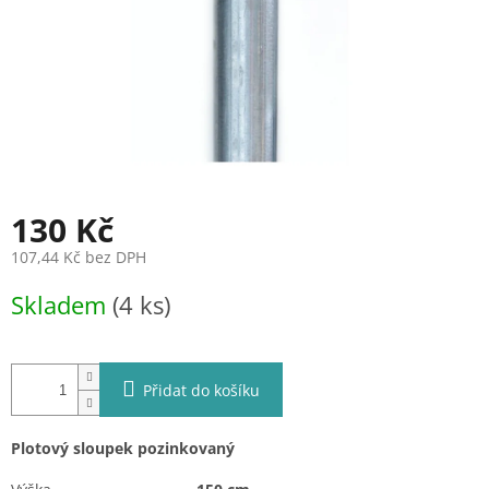
130 Kč
107,44 Kč bez DPH
Měrná
Skladem
(4 ks)
cena:
Přidat do košíku
Plotový sloupek pozinkovaný