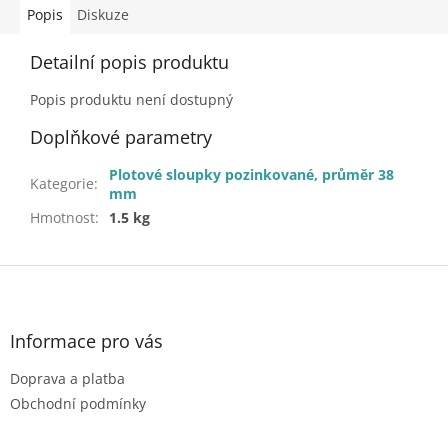
Popis
Diskuze
Detailní popis produktu
Popis produktu není dostupný
Doplňkové parametry
Plotové sloupky pozinkované, průměr 38
Kategorie
:
mm
Hmotnost
:
1.5 kg
Z
á
p
a
Informace pro vás
t
Doprava a platba
í
Obchodní podmínky