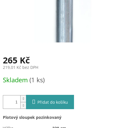
265 Kč
219,01 Kč bez DPH
Měrná
Skladem
(1 ks)
cena:
Přidat do košíku
Plotový sloupek pozinkovaný