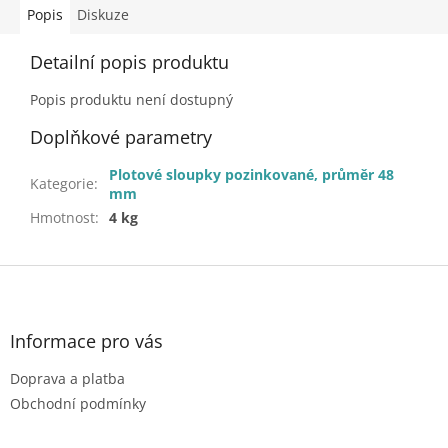
Popis
Diskuze
Detailní popis produktu
Popis produktu není dostupný
Doplňkové parametry
Plotové sloupky pozinkované, průměr 48
Kategorie
:
mm
Hmotnost
:
4 kg
Z
á
p
a
Informace pro vás
t
Doprava a platba
í
Obchodní podmínky