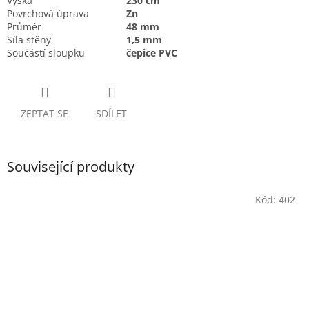
Výška
230 cm
Povrchová úprava
Zn
Průměr
48 mm
Síla stěny
1,5 mm
Součástí sloupku
čepice PVC
ZEPTAT SE
SDÍLET
Související produkty
Kód:
402