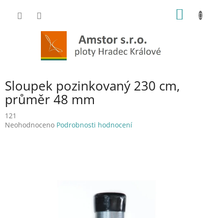
Přejít
NÁKUP
na
obsah
KOŠÍK
Sloupek pozinkovaný 230 cm,
průměr 48 mm
121
Průměrné
Neohodnoceno
Podrobnosti hodnocení
hodnocení
produktu
je
0,0
z
5
hvězdiček.