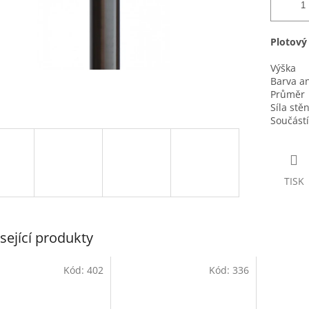
Plotový
Výška
Barva an
Průměr
Síla stě
Součás
TISK
sející produkty
Kód:
402
Kód:
336