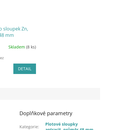
o sloupek Zn,
48 mm
Skladem
(8 ks)
bez
DETAIL
Doplňkové parametry
Plotové sloupky
Kategorie
:
antracit, průměr 48 mm