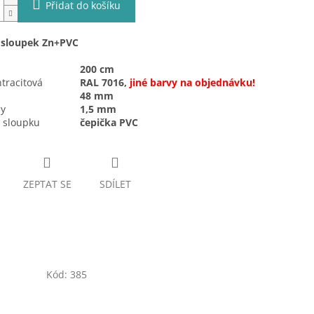
Přidat do košíku
 sloupek Zn+PVC
200 cm
tracitová
RAL 7016,
jiné barvy na objednávku!
48 mm
ny
1,5 mm
tí sloupku
čepička PVC
ZEPTAT SE
SDÍLET
Kód:
385