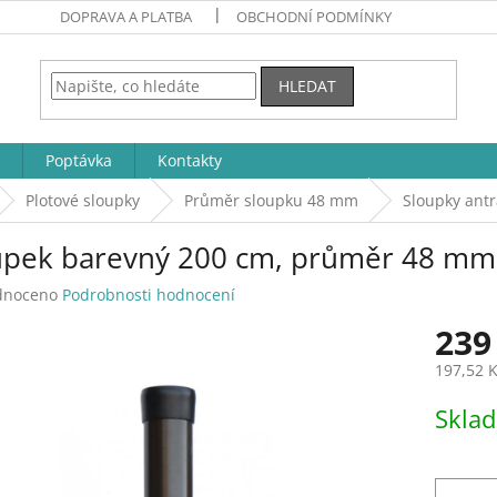
DOPRAVA A PLATBA
OBCHODNÍ PODMÍNKY
HLEDAT
Poptávka
Kontakty
Plotové sloupky
Průměr sloupku 48 mm
Sloupky antr
upek barevný 200 cm, průměr 48 mm
né
dnoceno
Podrobnosti hodnocení
ení
239
tu
197,52 
Měrná
Skla
cena:
ek.