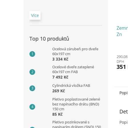
Více
Zemn
Zn
Top 10 produktů
Ocelová zárubeň pro dveře
60x197 cm
290,08
3 334 Kč
DPH
351
Ocelové dveře zateplené
60x197 cm FAB
7 492 Kč
Cylindrická vložka FAB
269 Kč
Popi
Pletivo poplastované zelené
bez napínacího drátu (BND)
150 cm
Det
85 Kč
Popi
Pletivo pozinkované s
napínacím drátem (SND) 150