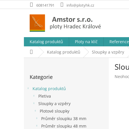
Přejít
608141791
info@plotyhk.cz
na
obsah
Katalog produktů
Ploty na klíč
Reference
Domů
Katalog produktů
Sloupky a vzpěry
P
Slo
o
Přeskočit
s
Kategorie
Průměr
Neoho
kategorie
t
hodnoc
r
produk
Katalog produktů
a
je
Pletiva
n
0,0
Sloupky a vzpěry
z
n
5
í
Plotové sloupky
hvězdič
p
Průměr sloupku 38 mm
a
Průměr sloupku 48 mm