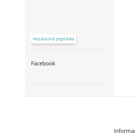
Nezávazná poptávka
Facebook
Z
á
p
a
t
Informa
í