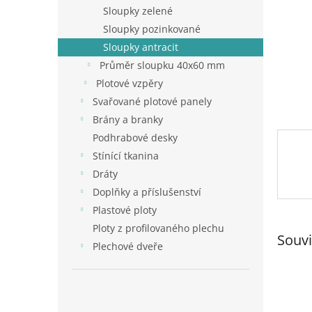
n
Sloupky zelené
e
Sloupky pozinkované
l
Sloupky antracit
Průměr sloupku 40x60 mm
Plotové vzpěry
Svařované plotové panely
Brány a branky
Podhrabové desky
Stínící tkanina
Dráty
Doplňky a příslušenství
Plastové ploty
Ploty z profilovaného plechu
Souvi
Plechové dveře