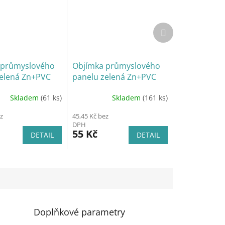
Další
produkt
 průmyslového
Objímka průmyslového
zelená Zn+PVC
panelu zelená Zn+PVC
m, rohová
40x60 mm, průběžná
Skladem
(61 ks)
Skladem
(161 ks)
z
45,45 Kč bez
DPH
55 Kč
DETAIL
DETAIL
Doplňkové parametry