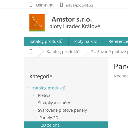
Přejít
608141791
info@plotyhk.cz
na
obsah
Katalog produktů
Ploty na klíč
Reference
Domů
Katalog produktů
Svařované plotové 
P
Pan
o
Přeskočit
s
Kategorie
Průměr
Neoho
kategorie
t
hodnoc
r
produk
Katalog produktů
a
je
Pletiva
n
0,0
Sloupky a vzpěry
z
n
5
í
Svařované plotové panely
hvězdič
p
Panely 2D
a
2D zelené