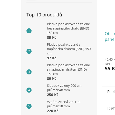
Top 10 produktů
Pletivo poplastované zelené
bez napínacího drátu (BND)
150 cm
Objí
85 Kč
pane
Pletivo pozinkované s
Zn+P
napínacím drátem (SND) 150
cm
97 Kč
45,45 
DPH
Pletivo poplastované zelené
55 K
s napínacím drátem (SND)
150 cm
89 Kč
Sloupek zelený 200 cm,
průměr 48 mm
Popi
250 Kč
Vzpěra zelená 230 cm,
průměr 38 mm
Det
220 Kč