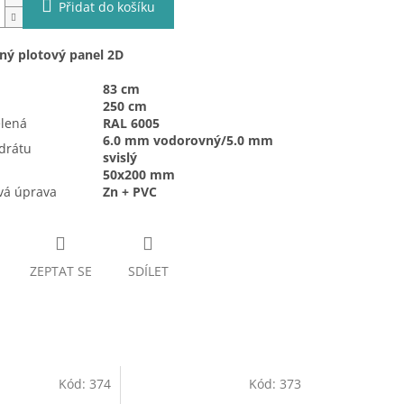
Přidat do košíku
ný plotový panel 2D
83 cm
250 cm
elená
RAL 6005
6.0 mm vodorovný/5.0 mm
drátu
svislý
50x200 mm
vá úprava
Zn + PVC
ZEPTAT SE
SDÍLET
Kód:
374
Kód:
373