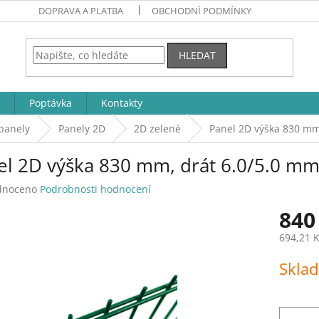
DOPRAVA A PLATBA
OBCHODNÍ PODMÍNKY
HLEDAT
Poptávka
Kontakty
panely
Panely 2D
2D zelené
Panel 2D výška 830 mm
el 2D výška 830 mm, drát 6.0/5.0 m
né
dnoceno
Podrobnosti hodnocení
ení
840
tu
694,21 
Měrná
Skla
cena:
ek.