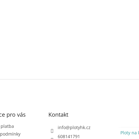
ce pro vás
Kontakt
 platba
info
@
plotyhk.cz
Ploty na 
 podmínky
608141791