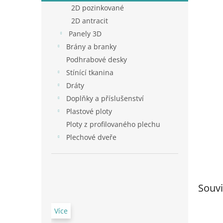
n
2D pozinkované
e
2D antracit
l
Panely 3D
Brány a branky
Podhrabové desky
Stínící tkanina
Dráty
Doplňky a příslušenství
Plastové ploty
Ploty z profilovaného plechu
Plechové dveře
Souvi
Více