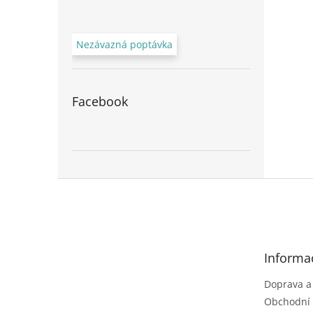
Nezávazná poptávka
Facebook
Z
á
p
a
t
Informa
í
Doprava a
Obchodní