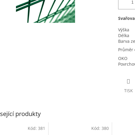
Svařova
Výška
Délka
Barva z
Průměr 
OKO
Povrcho
TISK
sející produkty
Kód:
381
Kód:
380