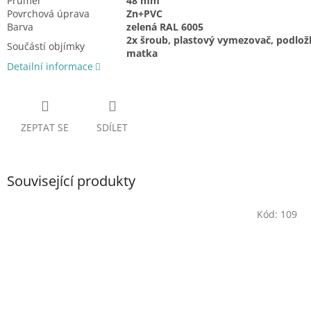
Průměr
48 mm
Povrchová úprava
Zn+PVC
Barva
zelená RAL 6005
2x šroub, plastový vymezovač, podlož
Součástí objímky
matka
Detailní informace
ZEPTAT SE
SDÍLET
Související produkty
Kód:
109