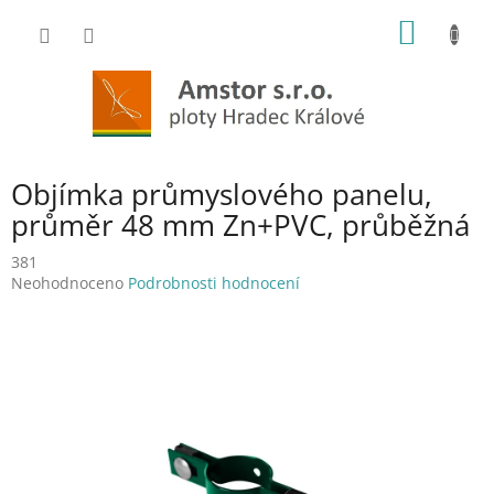
Přejít
NÁKUP
na
obsah
KOŠÍK
Objímka průmyslového panelu,
průměr 48 mm Zn+PVC, průběžná
381
Průměrné
Neohodnoceno
Podrobnosti hodnocení
hodnocení
produktu
je
0,0
z
5
hvězdiček.