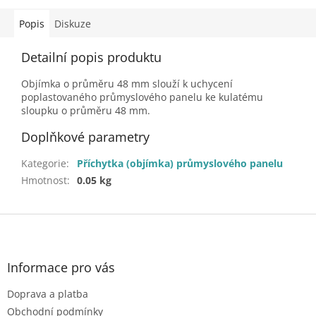
Popis
Diskuze
Detailní popis produktu
Objímka o průměru 48 mm slouží k uchycení
poplastovaného průmyslového panelu ke kulatému
sloupku o průměru 48 mm.
Doplňkové parametry
Kategorie
:
Příchytka (objímka) průmyslového panelu
Hmotnost
:
0.05 kg
Z
á
p
a
Informace pro vás
t
Doprava a platba
í
Obchodní podmínky