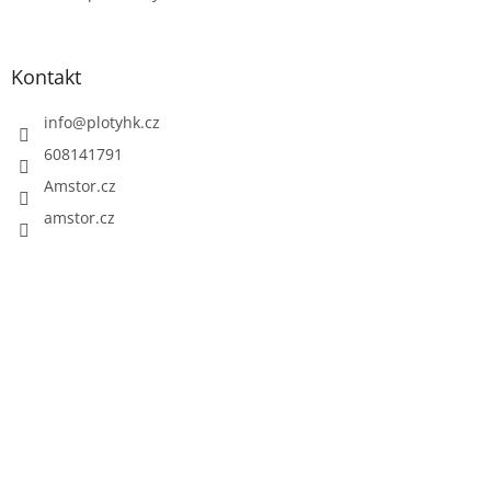
Kontakt
info
@
plotyhk.cz
608141791
Amstor.cz
amstor.cz