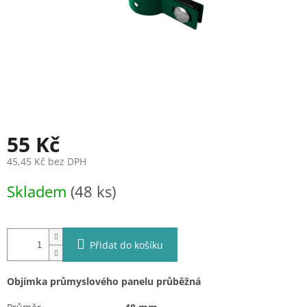
55 Kč
45,45 Kč bez DPH
Měrná
Skladem
(48 ks)
cena:
Přidat do košíku
Objímka průmyslového panelu průběžná