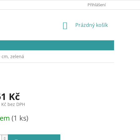
Přihlášení
NÁKUPNÍ
Prázdný košík
KOŠÍK
 cm, zelená
61 Kč
5 Kč bez DPH
dem
(1 ks)