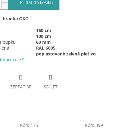
Přidat do košíku
í branka OKO
160 cm
100 cm
sloupku
60 mm
elená
RAL 6005
ň
poplastované zelené pletivo
 informace
ZEPTAT SE
SDÍLET
Kód:
176
Kód:
399