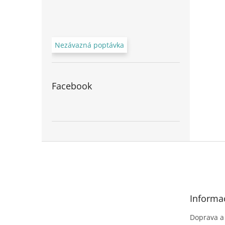
Nezávazná poptávka
Facebook
Z
á
p
a
t
Informa
í
Doprava a