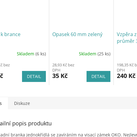
 k brance
Opasek 60 mm zelený
Vzpěra z
průměr 
Skladem
(6 ks)
Skladem
(25 ks)
Kč bez
28,93 Kč bez
198,35 Kč 
DPH
DPH
č
35 Kč
240 Kč
DETAIL
DETAIL
s
Diskuze
ailní popis produktu
adní branka jednokřídlá se zavíráním na visací zámek OKO.
Nejlev