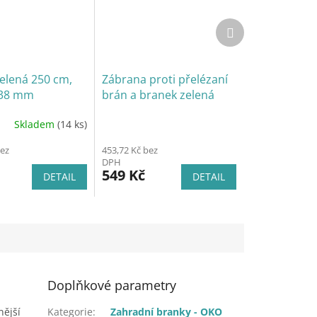
Další
produkt
elená 250 cm,
Zábrana proti přelézaní
38 mm
brán a branek zelená
Skladem
(14 ks)
bez
453,72 Kč bez
DPH
549 Kč
DETAIL
DETAIL
Doplňkové parametry
nější
Kategorie
:
Zahradní branky - OKO