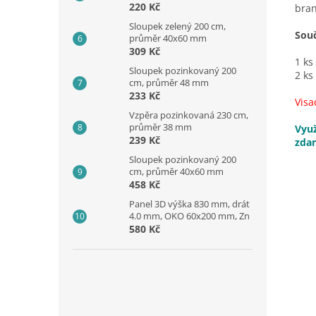
220 Kč
bran
Sloupek zelený 200 cm,
Souč
průměr 40x60 mm
309 Kč
1 ks
Sloupek pozinkovaný 200
2 ks
cm, průměr 48 mm
233 Kč
Visa
Vzpěra pozinkovaná 230 cm,
průměr 38 mm
Využ
239 Kč
zda
Sloupek pozinkovaný 200
cm, průměr 40x60 mm
458 Kč
Panel 3D výška 830 mm, drát
4.0 mm, OKO 60x200 mm, Zn
580 Kč