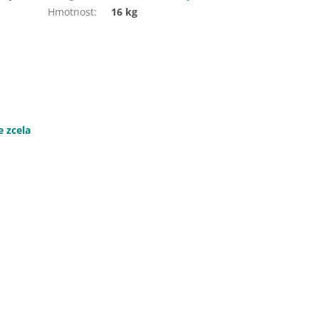
Hmotnost
:
16 kg
e zcela