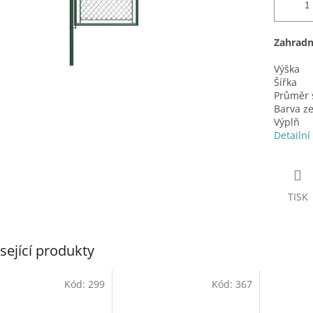
Zahradn
Výška
Šířka
Průměr 
Barva z
Výpl
Detailní
TISK
sející produkty
Kód:
299
Kód:
367