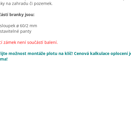
ky na zahradu či pozemek.
ástí branky jsou:
 sloupek ø 60/2 mm
 stavitelné panty
cí zámek není součástí balení.
ijte možnost montáže plotu na klíč! Cenová kalkulace oplocení j
rma!