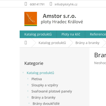
Přejít
608141791
info@plotyhk.cz
na
obsah
Katalog produktů
Ploty na klíč
Reference
Domů
Katalog produktů
Brány a branky
P
Bra
o
Přeskočit
s
Kategorie
Průměr
Neoho
kategorie
t
hodnoc
r
produk
Katalog produktů
a
je
Pletiva
n
0,0
Sloupky a vzpěry
z
n
5
í
Svařované plotové panely
hvězdič
p
Brány a branky
a
Brány dvoukřídlé