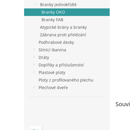
n
Branky jednokřídlé
e
Branky OKO
l
Branky FAB
Atypické brány a branky
Zábrana proti přelézání
Podhrabové desky
Stínící tkanina
Dráty
Doplňky a příslušenství
Plastové ploty
Ploty z profilovaného plechu
Plechové dveře
Souvi