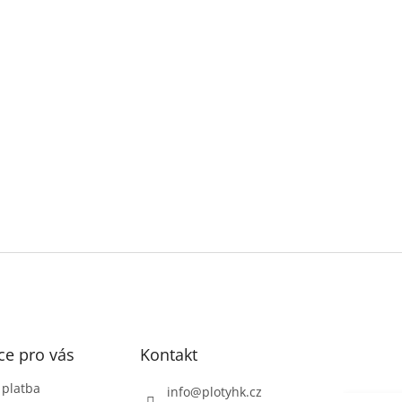
ce pro vás
Kontakt
 platba
info
@
plotyhk.cz