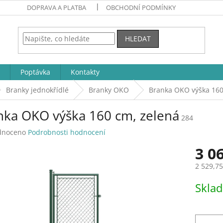
DOPRAVA A PLATBA
OBCHODNÍ PODMÍNKY
HLEDAT
Poptávka
Kontakty
Branky jednokřídlé
Branky OKO
Branka OKO výška 160
nka OKO výška 160 cm, zelená
284
né
dnoceno
Podrobnosti hodnocení
ení
3 0
tu
2 529,7
Měrná
Skla
cena:
ek.