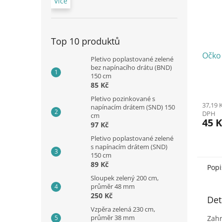
Více
Top 10 produktů
Očko
Pletivo poplastované zelené
bez napínacího drátu (BND)
150 cm
85 Kč
Pletivo pozinkované s
37,19 
napínacím drátem (SND) 150
DPH
cm
45 K
97 Kč
Pletivo poplastované zelené
s napínacím drátem (SND)
150 cm
89 Kč
Popi
Sloupek zelený 200 cm,
průměr 48 mm
250 Kč
Det
Vzpěra zelená 230 cm,
průměr 38 mm
Zahr