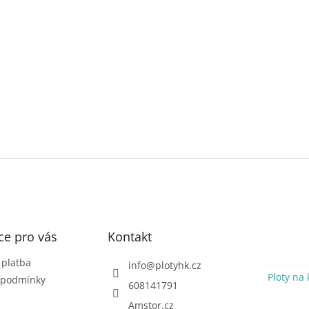
ce pro vás
Kontakt
 platba
info
@
plotyhk.cz
Ploty na 
 podmínky
608141791
Amstor.cz