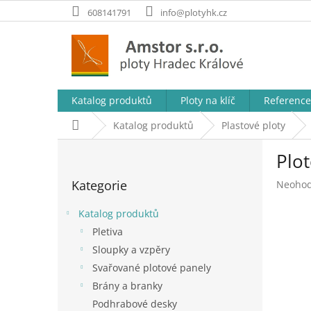
Přejít
608141791
info@plotyhk.cz
na
obsah
Katalog produktů
Ploty na klíč
Reference
Domů
Katalog produktů
Plastové ploty
P
Plo
o
Přeskočit
s
Kategorie
Průměr
Neoho
kategorie
t
hodnoc
r
produk
Katalog produktů
a
je
Pletiva
n
0,0
Sloupky a vzpěry
z
n
5
í
Svařované plotové panely
hvězdič
p
Brány a branky
a
Podhrabové desky