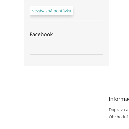
Nezávazná poptávka
Facebook
Z
á
p
a
t
Informa
í
Doprava a
Obchodní