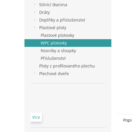
n
Stínící tkanina
e
Dráty
l
Doplňky a příslušenství
Plastové ploty
Plastové plotovky
WPC plotovky
Nosníky a sloupky
Příslušenství
Ploty z profilovaného plechu
Plechové dveře
Více
Popi