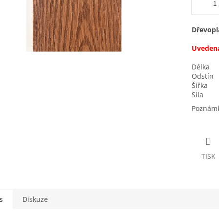
Dřevopl
Uvedena
Délka
Odstín
Šířka
Síla
Poznámk
TISK
s
Diskuze