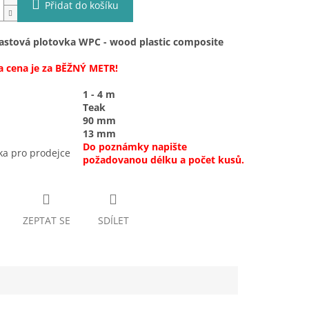
Přidat do košíku
astová plotovka WPC - wood plastic composite
 cena je za BĚŽNÝ METR!
1 - 4 m
Teak
90 mm
13 mm
Do poznámky napište
a pro prodejce
požadovanou délku a počet kusů.
ZEPTAT SE
SDÍLET