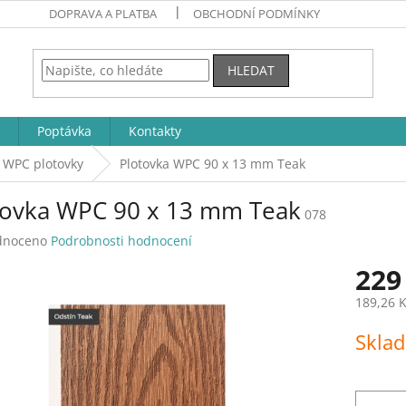
DOPRAVA A PLATBA
OBCHODNÍ PODMÍNKY
HLEDAT
Poptávka
Kontakty
WPC plotovky
Plotovka WPC 90 x 13 mm Teak
tovka WPC 90 x 13 mm Teak
078
né
dnoceno
Podrobnosti hodnocení
ení
229
tu
189,26 
Měrná
Skla
cena:
ek.