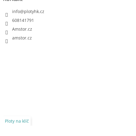
info
@
plotyhk.cz
608141791
Amstor.cz
amstor.cz
Ploty na klíč