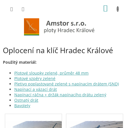
Přejít
NÁKUP
na
obsah
KOŠÍK
Oplocení na klíč Hradec Králové
Použitý materiál:
Plotové sloupky zelené, průměr 48 mm
Plotové vzpěry zelené
Pletivo poplastované zelené s napínacím drátem (SND)
Napínací a vázací drát
Napínací ráčna + držák napínacího drátu zelený
Ostnatý drát
Bavolety