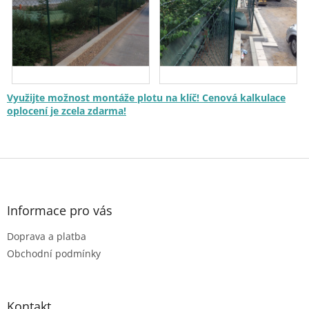
Využijte možnost montáže plotu na klíč! Cenová kalkulace
oplocení je zcela zdarma!
Z
á
p
a
Informace pro vás
t
Doprava a platba
í
Obchodní podmínky
Kontakt