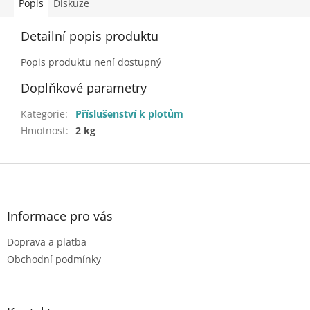
Popis
Diskuze
Detailní popis produktu
Popis produktu není dostupný
Doplňkové parametry
Kategorie
:
Příslušenství k plotům
Hmotnost
:
2 kg
Z
á
p
a
Informace pro vás
t
Doprava a platba
í
Obchodní podmínky