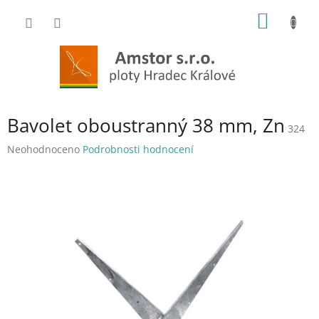
Přejít
NÁKUP
na
obsah
KOŠÍK
Bavolet oboustranný 38 mm, Zn
324
Průměrné
Neohodnoceno
Podrobnosti hodnocení
hodnocení
produktu
je
0,0
z
5
hvězdiček.