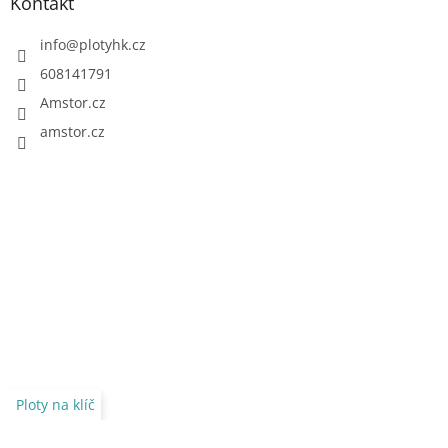
Kontakt
info
@
plotyhk.cz
608141791
Amstor.cz
amstor.cz
Ploty na klíč