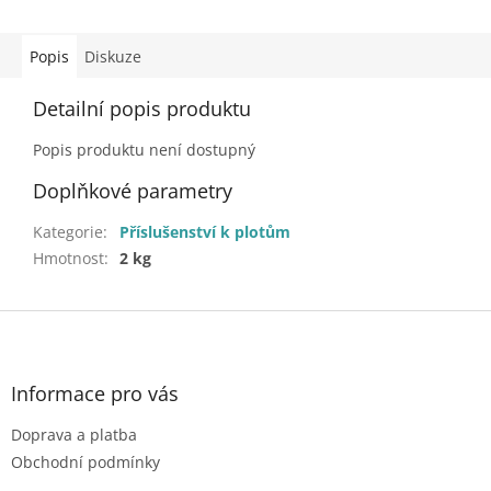
Popis
Diskuze
Detailní popis produktu
Popis produktu není dostupný
Doplňkové parametry
Kategorie
:
Příslušenství k plotům
Hmotnost
:
2 kg
Z
á
p
a
Informace pro vás
t
Doprava a platba
í
Obchodní podmínky