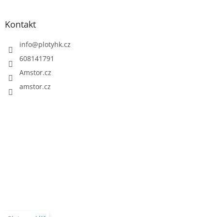
Kontakt
info
@
plotyhk.cz
608141791
Amstor.cz
amstor.cz