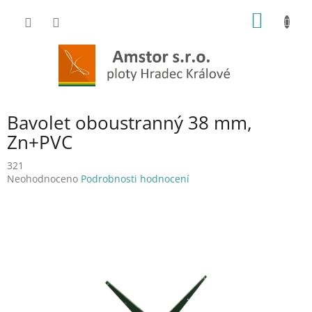
Přejít
NÁKUP
na
obsah
KOŠÍK
Bavolet oboustranný 38 mm,
Zn+PVC
321
Průměrné
Neohodnoceno
Podrobnosti hodnocení
hodnocení
produktu
je
0,0
z
5
hvězdiček.