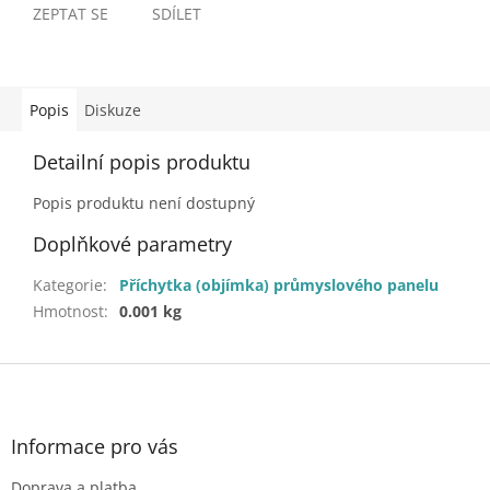
ZEPTAT SE
SDÍLET
Popis
Diskuze
Detailní popis produktu
Popis produktu není dostupný
Doplňkové parametry
Kategorie
:
Příchytka (objímka) průmyslového panelu
Hmotnost
:
0.001 kg
Z
á
p
a
Informace pro vás
t
Doprava a platba