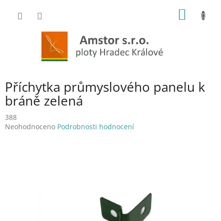
Přejít
NÁKUP
na
obsah
KOŠÍK
Příchytka průmyslového panelu k
bráně zelená
388
Průměrné
Neohodnoceno
Podrobnosti hodnocení
hodnocení
produktu
je
0,0
z
5
hvězdiček.