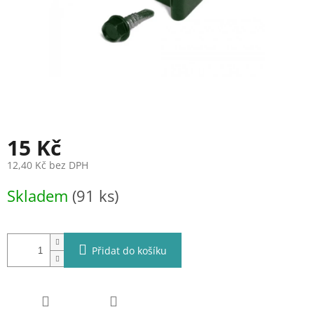
15 Kč
12,40 Kč bez DPH
Měrná
Skladem
(91 ks)
cena:
Přidat do košíku