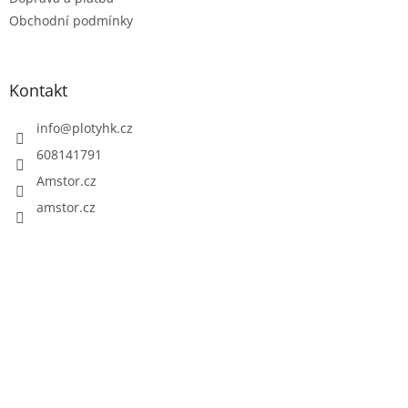
í
Obchodní podmínky
Kontakt
info
@
plotyhk.cz
608141791
Amstor.cz
amstor.cz