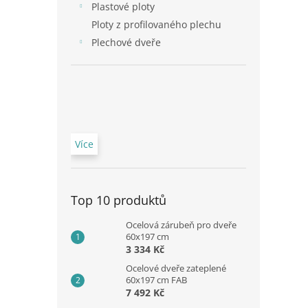
Plastové ploty
Ploty z profilovaného plechu
Plechové dveře
Více
Top 10 produktů
Ocelová zárubeň pro dveře
60x197 cm
3 334 Kč
Ocelové dveře zateplené
60x197 cm FAB
7 492 Kč