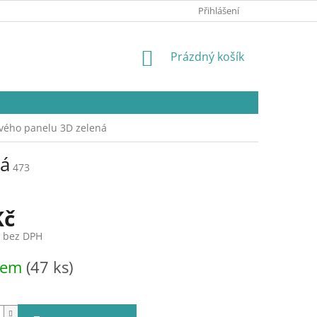
Přihlášení
NÁKUPNÍ
Prázdný košík
KOŠÍK
vého panelu 3D zelená
ná
473
Kč
č bez DPH
dem
(47 ks)