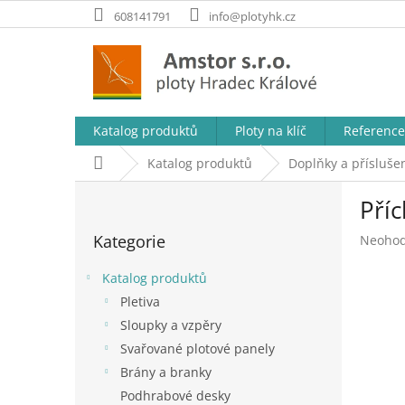
Přejít
608141791
info@plotyhk.cz
na
obsah
Katalog produktů
Ploty na klíč
Reference
Domů
Katalog produktů
Doplňky a příslušen
P
Pří
o
Přeskočit
s
Kategorie
Průměr
Neoho
kategorie
t
hodnoc
r
produk
Katalog produktů
a
je
Pletiva
n
0,0
Sloupky a vzpěry
z
n
5
í
Svařované plotové panely
hvězdič
p
Brány a branky
a
Podhrabové desky