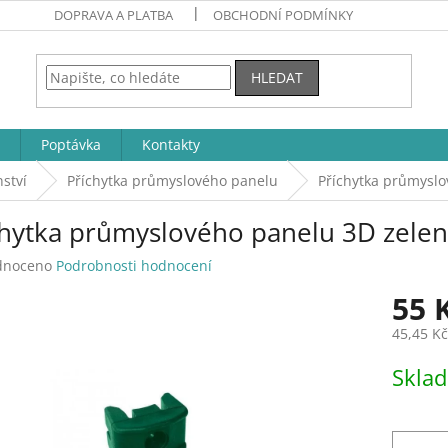
DOPRAVA A PLATBA
OBCHODNÍ PODMÍNKY
HLEDAT
Poptávka
Kontakty
ství
Příchytka průmyslového panelu
Příchytka průmyslo
chytka průmyslového panelu 3D zele
né
dnoceno
Podrobnosti hodnocení
ení
55 
tu
45,45 K
Měrná
Skla
cena:
ek.