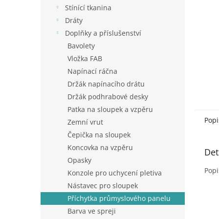
n
Stínící tkanina
e
Dráty
l
Doplňky a příslušenství
Bavolety
Vložka FAB
Napínací ráčna
Držák napínacího drátu
Držák podhrabové desky
Patka na sloupek a vzpěru
Popi
Zemní vrut
Čepička na sloupek
Koncovka na vzpěru
Det
Opasky
Popi
Konzole pro uchycení pletiva
Nástavec pro sloupek
Příchytka průmyslového panelu
Barva ve spreji