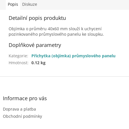
Popis
Diskuze
Detailní popis produktu
Objímka o průměru 40x60 mm slouží k uchycení
pozinkovaného průmyslového panelu ke sloupku.
Doplňkové parametry
Kategorie
:
Příchytka (objímka) průmyslového panelu
Hmotnost
:
0.12 kg
Z
á
p
a
Informace pro vás
t
Doprava a platba
í
Obchodní podmínky