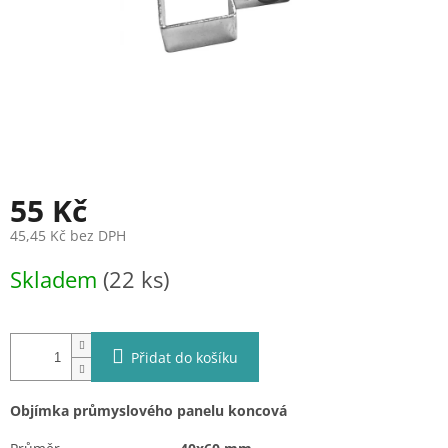
55 Kč
45,45 Kč bez DPH
Měrná
Skladem
(22 ks)
cena:
Přidat do košíku
Objímka průmyslového panelu koncová