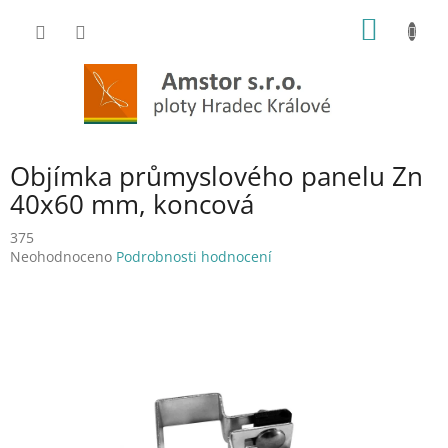
Přejít
NÁKUP
na
obsah
KOŠÍK
Objímka průmyslového panelu Zn
40x60 mm, koncová
375
Průměrné
Neohodnoceno
Podrobnosti hodnocení
hodnocení
produktu
je
0,0
z
5
hvězdiček.