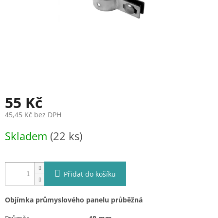
55 Kč
45,45 Kč bez DPH
Měrná
Skladem
(22 ks)
cena:
Přidat do košíku
Objímka průmyslového panelu průběžná