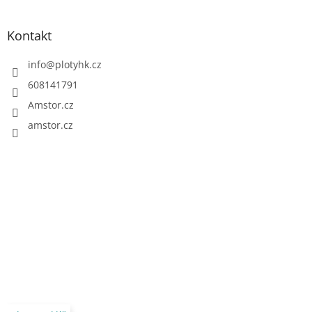
Kontakt
info
@
plotyhk.cz
608141791
Amstor.cz
amstor.cz