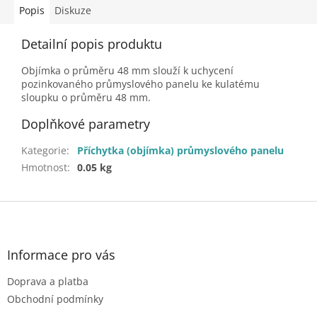
Popis
Diskuze
Detailní popis produktu
Objímka o průměru 48 mm slouží k uchycení
pozinkovaného průmyslového panelu ke kulatému
sloupku o průměru 48 mm.
Doplňkové parametry
Kategorie
:
Příchytka (objímka) průmyslového panelu
Hmotnost
:
0.05 kg
Z
á
p
a
Informace pro vás
t
Doprava a platba
í
Obchodní podmínky