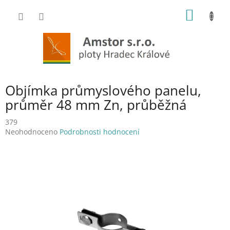
Přejít
NÁKUP
na
obsah
KOŠÍK
Objímka průmyslového panelu,
průměr 48 mm Zn, průběžná
379
Průměrné
Neohodnoceno
Podrobnosti hodnocení
hodnocení
produktu
je
0,0
z
5
hvězdiček.