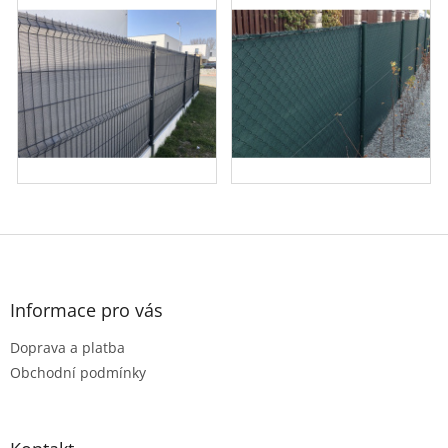
Z
á
p
a
Informace pro vás
t
Doprava a platba
í
Obchodní podmínky