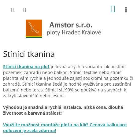
Přejít
NÁKUP
na
obsah
KOŠÍK
Stínící tkanina
Stínící tkanina na plot
je levná a rychlá varianta jak odstínit
pozemek, zahradu nebo balkon. Stínící textilie nebo stínící
plachta Vám rychle a jednoduše zajistí soukromí na pozemku či
zahradě. Stínicí tkanina šedá je hodně využívána pro zastínění
balkonů nebo teras. Stínící síť 90% se používá na stavbách k
zakrytí staveniště nebo lešení.
Výhodou je snadná a rychlá instalace, nízká cena, dlouhá
životnost a barevná stálost!
Využijte možnost montáže plotu na klíč! Cenová kalkulace
oplocení je zcela zdarma!