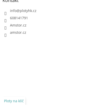
Kontakt
info
@
plotyhk.cz
608141791
Amstor.cz
amstor.cz
Ploty na klíč