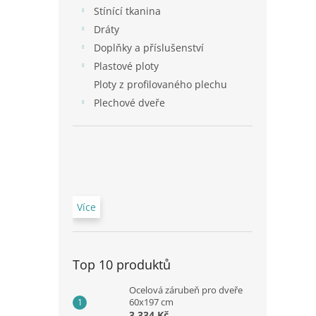
n
Stínící tkanina
e
Dráty
l
Doplňky a příslušenství
Plastové ploty
Ploty z profilovaného plechu
Plechové dveře
Více
Top 10 produktů
Ocelová zárubeň pro dveře
60x197 cm
3 334 Kč