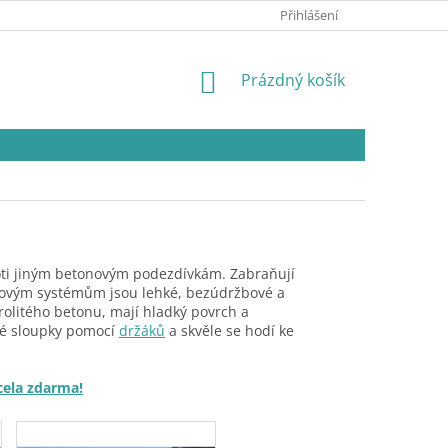
Přihlášení
NÁKUPNÍ
Prázdný košík
KOŠÍK
oti jiným betonovým podezdívkám. Z
abraňují
otovým systémům jsou lehké, bezúdržbové a
rolitého betonu, mají hladký povrch a
té sloupky pomocí
držáků
a skvěle se hodí ke
cela zdarma!