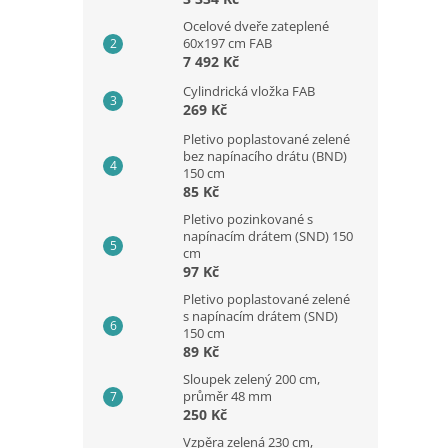
Ocelové dveře zateplené
60x197 cm FAB
7 492 Kč
Cylindrická vložka FAB
269 Kč
Pletivo poplastované zelené
bez napínacího drátu (BND)
150 cm
85 Kč
Pletivo pozinkované s
napínacím drátem (SND) 150
cm
97 Kč
Pletivo poplastované zelené
s napínacím drátem (SND)
150 cm
89 Kč
Sloupek zelený 200 cm,
průměr 48 mm
250 Kč
Vzpěra zelená 230 cm,