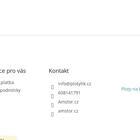
ce pro vás
Kontakt
 platba
info
@
plotyhk.cz
Ploty na 
 podmínky
608141791
Amstor.cz
amstor.cz