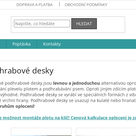
DOPRAVA A PLATBA
OBCHODNÍ PODMÍNKY
HLEDAT
Poptávka
Kontakty
hrabové desky
vé podhrabové desky jsou
levnou a jednoduchou
alternativou opr
ání plevelu plotem a podhrabávání psem. Oproti jiným zdícím pl
 výhodné. Podhrabové desky se
vyrábí ve speciálních formách z vib
 vrchní hrany. P
odhrabové desky se usazují na kulaté nebo hrana
ruhům oplocení!
e možnost montáže plotu na klíč! Cenová kalkulace oplocení je z