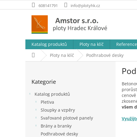
Přejít
608141791
info@plotyhk.cz
na
obsah
Katalog produktů
Ploty na klíč
Reference
Domů
Ploty na klíč
Podhrabové desky
P
Pod
o
Přeskočit
s
Kategorie
kategorie
t
Betono
prorůst
r
Katalog produktů
cenově
a
zkosené
Pletiva
n
všem d
Sloupky a vzpěry
n
í
Svařované plotové panely
Využijt
p
Brány a branky
a
Podhrabové desky