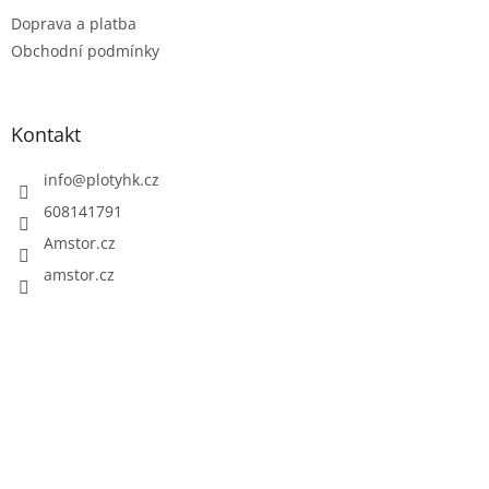
t
Doprava a platba
í
Obchodní podmínky
Kontakt
info
@
plotyhk.cz
608141791
Amstor.cz
amstor.cz