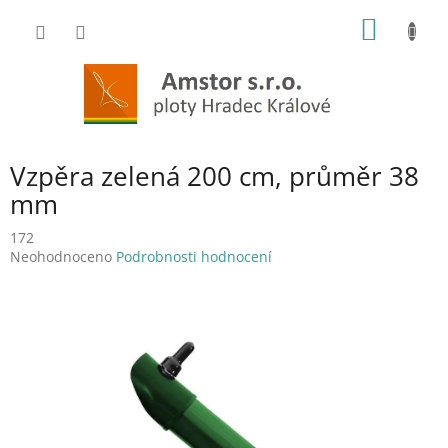
Přejít
NÁKUP
na
obsah
KOŠÍK
Vzpěra zelená 200 cm, průměr 38
mm
172
Průměrné
Neohodnoceno
Podrobnosti hodnocení
hodnocení
produktu
je
0,0
z
5
hvězdiček.