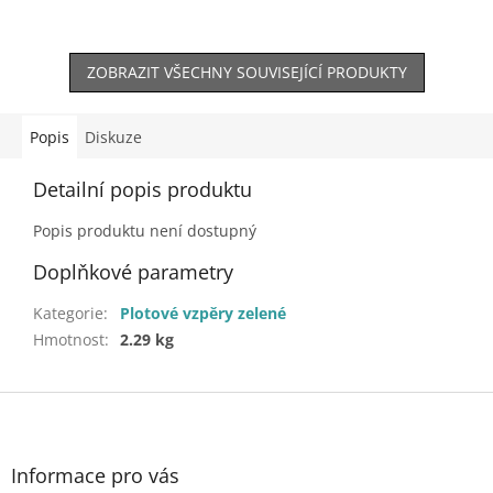
ZOBRAZIT VŠECHNY SOUVISEJÍCÍ PRODUKTY
Popis
Diskuze
Detailní popis produktu
Popis produktu není dostupný
Doplňkové parametry
Kategorie
:
Plotové vzpěry zelené
Hmotnost
:
2.29 kg
Z
á
p
a
Informace pro vás