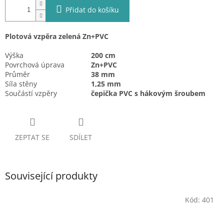
Přidat do košíku
Plotová vzpěra zelená Zn+PVC
Výška
200 cm
Povrchová úprava
Zn+PVC
Průměr
38 mm
Síla stěny
1,25 mm
Součástí vzpěry
čepička PVC s hákovým šroubem
ZEPTAT SE
SDÍLET
Související produkty
Kód:
401