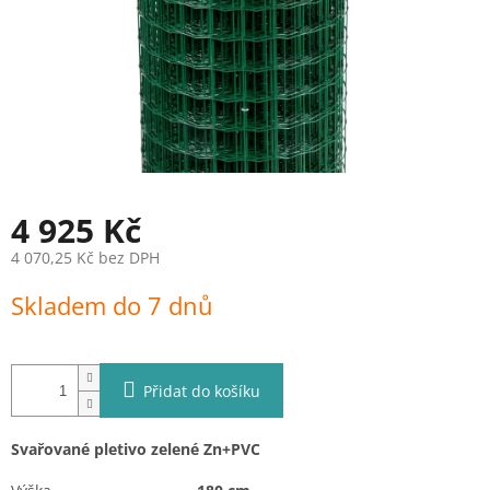
4 925 Kč
4 070,25 Kč bez DPH
Měrná
Skladem do 7 dnů
cena:
Přidat do košíku
Svařované pletivo zelené Zn+PVC