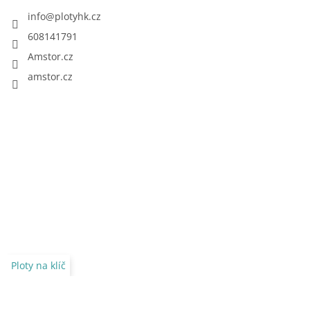
info
@
plotyhk.cz
608141791
Amstor.cz
amstor.cz
Ploty na klíč