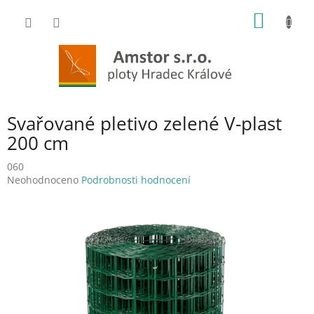
Přejít
NÁKUP
na
obsah
KOŠÍK
Svařované pletivo zelené V-plast
200 cm
060
Průměrné
Neohodnoceno
Podrobnosti hodnocení
hodnocení
produktu
je
0,0
z
5
hvězdiček.