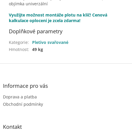
objímka univerzální
Využijte možnost montáže plotu na klíč! Cenová
kalkulace oplocení je zcela zdarma!
Doplňkové parametry
Kategorie
:
Pletivo svařované
Hmotnost
:
49 kg
Z
á
p
a
Informace pro vás
t
Doprava a platba
í
Obchodní podmínky
Kontakt