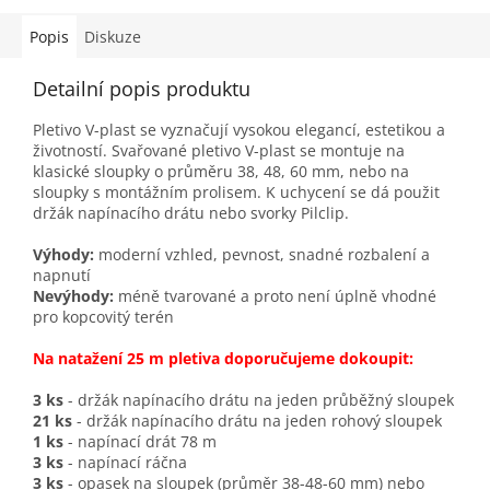
Popis
Diskuze
Detailní popis produktu
Pletivo V-plast se vyznačují vysokou elegancí, estetikou a
životností. Svařované pletivo V-plast se montuje na
klasické sloupky o průměru 38, 48, 60 mm, nebo na
sloupky s montážním prolisem. K uchycení se dá použit
držák napínacího drátu nebo svorky Pilclip.
Výhody:
moderní vzhled, pevnost,
snadné rozbalení a
napnutí
Nevýhody:
méně tvarované a proto není úplně vhodné
pro kopcovitý terén
Na natažení 25 m pletiva doporučujeme dokoupit:
3 ks
- držák napínacího drátu na jeden průběžný sloupek
21 ks
- držák napínacího drátu na jeden rohový sloupek
1 ks
- napínací drát 78 m
3 ks
- napínací ráčna
3 ks
- opasek na sloupek (průměr 38-48-60 mm) nebo