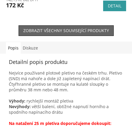
172 Kč
DETAIL
ZOBRAZIT VŠECHNY SOUVISEJÍCÍ PRODUKTY
Popis
Diskuze
Detailní popis produktu
Nejvíce používané plotové pletivo na českém trhu. Pletivo
(SND) má nahoře a dole již zapletený napínací drát.
Čtyřhranné pletivo se montuje na kulaté sloupky o
průměru 38 mm nebo 48 mm.
Výhody:
rychlejší montáž pletiva
Nevýhody:
větší balení, obtížné napnutí horního a
spodního napínacího drátu
Na natažení 25 m pletiva doporučujeme dokoupit: