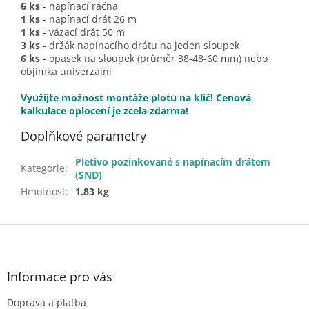
6 ks
- napínací ráčna
1 ks
- napínací drát 26 m
1 ks
- vázací drát 50 m
3 ks
- držák napínacího drátu na jeden sloupek
6 ks
- opasek na sloupek (průměr 38-48-60 mm) nebo
objímka univerzální
Využijte možnost montáže plotu na klíč! Cenová
kalkulace oplocení je zcela zdarma!
Doplňkové parametry
Pletivo pozinkované s napínacím drátem
Kategorie
:
(SND)
Hmotnost
:
1.83 kg
Z
á
p
a
Informace pro vás
t
Doprava a platba
í