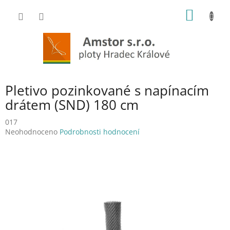
Přejít
NÁKUP
na
obsah
KOŠÍK
Pletivo pozinkované s napínacím
drátem (SND) 180 cm
017
Průměrné
Neohodnoceno
Podrobnosti hodnocení
hodnocení
produktu
je
0,0
z
5
hvězdiček.