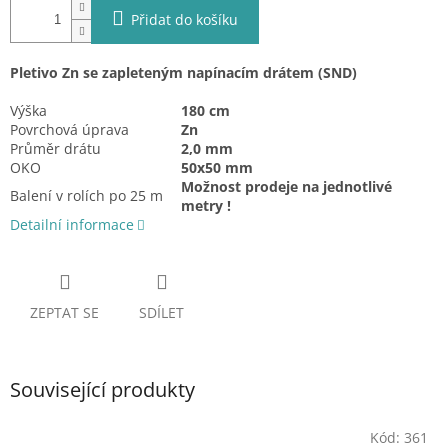
Přidat do košíku
Pletivo Zn se zapleteným napínacím drátem (SND)
Výška
180 cm
Povrchová úprava
Zn
Průměr drátu
2,0 mm
OKO
50x50 mm
Možnost prodeje na jednotlivé
Balení v rolích po 25 m
metry !
Detailní informace
ZEPTAT SE
SDÍLET
Související produkty
Kód:
361