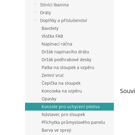
n
Stínící tkanina
e
Dráty
l
Doplňky a příslušenství
Bavolety
Vložka FAB
Napínací ráčna
Držák napínacího drátu
Držák podhrabové desky
Patka na sloupek a vzpěru
Zemní vrut
Čepička na sloupek
Souvi
Koncovka na vzpěru
Opasky
Konzole pro uchycení pletiva
Nástavec pro sloupek
Příchytka průmyslového panelu
Barva ve spreji