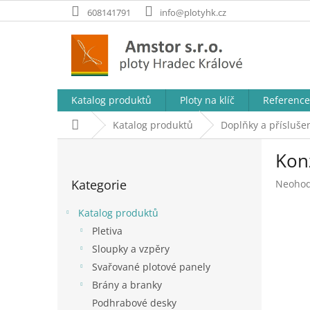
Přejít
608141791
info@plotyhk.cz
na
obsah
Katalog produktů
Ploty na klíč
Reference
Domů
Katalog produktů
Doplňky a příslušen
P
Kon
o
Přeskočit
s
Kategorie
Průměr
Neoho
kategorie
t
hodnoc
r
produk
Katalog produktů
a
je
Pletiva
n
0,0
Sloupky a vzpěry
z
n
5
í
Svařované plotové panely
hvězdič
p
Brány a branky
a
Podhrabové desky