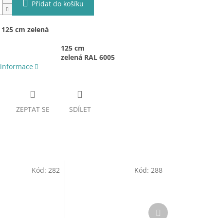
Přidat do košíku
 125 cm zelená
125 cm
zelená RAL 6005
 informace
ZEPTAT SE
SDÍLET
Kód:
282
Kód:
288
Další
produkt