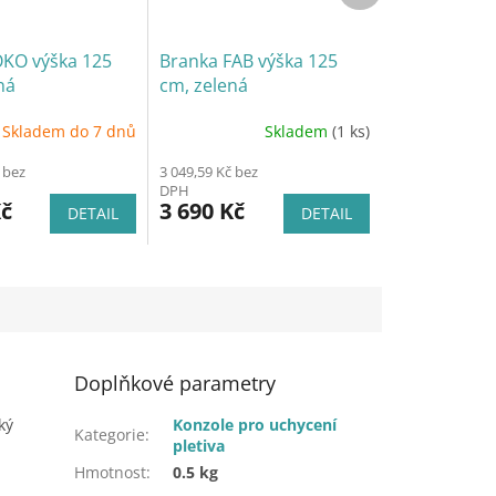
OKO výška 125
Branka FAB výška 125
ná
cm, zelená
Skladem do 7 dnů
Skladem
(1 ks)
 bez
3 049,59 Kč bez
DPH
Kč
3 690 Kč
DETAIL
DETAIL
Doplňkové parametry
ký
Konzole pro uchycení
Kategorie
:
pletiva
Hmotnost
:
0.5 kg