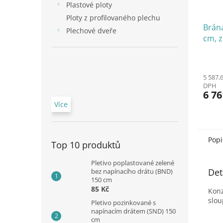
Plastové ploty
Ploty z profilovaného plechu
Brán
Plechové dveře
cm, z
5 587,
DPH
6 76
Více
Popi
Top 10 produktů
Pletivo poplastované zelené
Det
bez napínacího drátu (BND)
150 cm
85 Kč
Konz
slou
Pletivo pozinkované s
napínacím drátem (SND) 150
cm