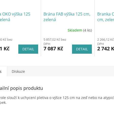
a OKO výška 125
Brána FAB výška 125 cm,
Branka 
elená
zelená
cm, zele
Skladem
(4 ks)
60 Kč bez
5 857,02 Kč bez
2 266,12 Kč
DPH
DPH
1 Kč
7 087 Kč
2 742 
DETAIL
DETAIL
s
Diskuze
ailní popis produktu
ole slouží k uchycení pletiva o výšce 125 cm na zeď nebo na atypic
pek.