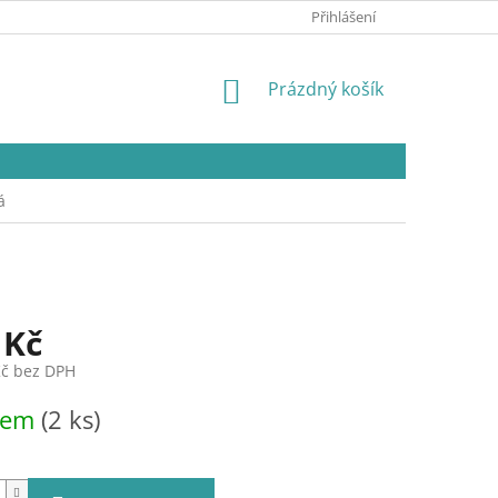
Přihlášení
NÁKUPNÍ
Prázdný košík
KOŠÍK
á
 Kč
Kč bez DPH
dem
(2 ks)