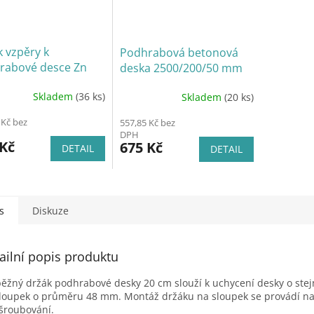
 vzpěry k
Podhrabová betonová
rabové desce Zn
deska 2500/200/50 mm
Skladem
(36 ks)
Skladem
(20 ks)
 Kč bez
557,85 Kč bez
DPH
 Kč
675 Kč
DETAIL
DETAIL
s
Diskuze
ailní popis produktu
ěžný držák podhrabové desky 20 cm slouží k uchycení desky o stej
loupek o průměru 48 mm. Montáž držáku na sloupek se provádí n
šroubování.