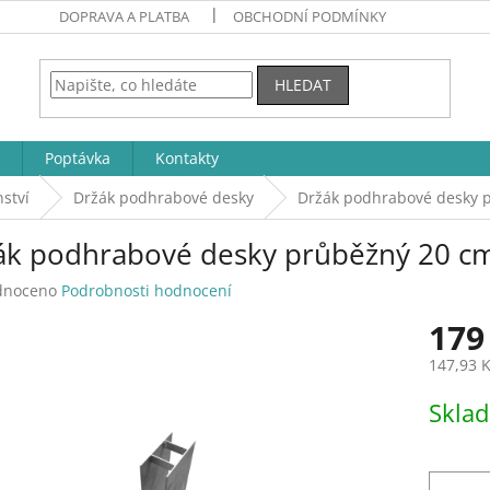
DOPRAVA A PLATBA
OBCHODNÍ PODMÍNKY
HLEDAT
Poptávka
Kontakty
ství
Držák podhrabové desky
Držák podhrabové desky 
ák podhrabové desky průběžný 20 c
né
dnoceno
Podrobnosti hodnocení
ení
179
tu
147,93 
Měrná
Skla
cena:
ek.