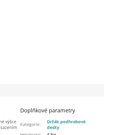
Doplňkové parametry
né výšce
Držák podhrabové
Kategorie
:
asazením
desky
Hmotnost
:
1 kg