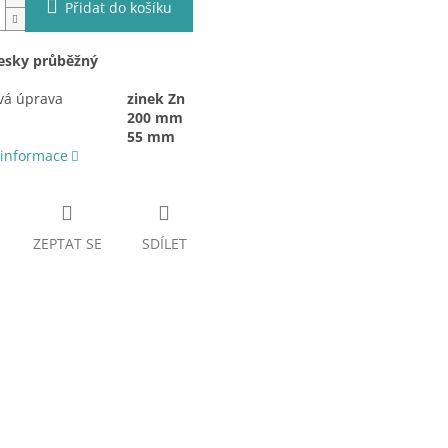
Přidat do košíku
esky průběžný
vá úprava
zinek Zn
200 mm
55 mm
 informace
ZEPTAT SE
SDÍLET