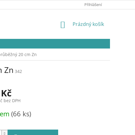
Přihlášení
NÁKUPNÍ
Prázdný košík
KOŠÍK
průběžný 20 cm Zn
m Zn
342
 Kč
Kč bez DPH
dem
(66 ks)