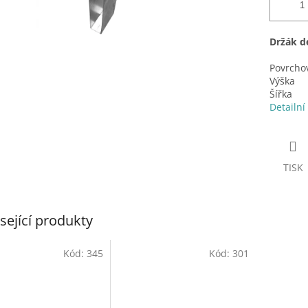
Držák d
Povrcho
Výška
Šířka
Detailní
TISK
sející produkty
Kód:
345
Kód:
301