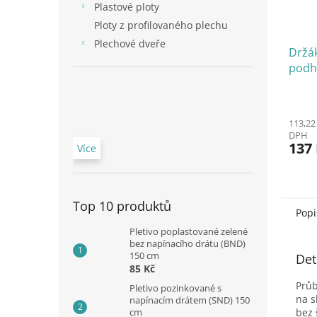
Plastové ploty
Ploty z profilovaného plechu
Plechové dveře
Držák
podh
113,22
DPH
137
Více
Top 10 produktů
Popi
Pletivo poplastované zelené
bez napínacího drátu (BND)
150 cm
Det
85 Kč
Průb
Pletivo pozinkované s
na s
napínacím drátem (SND) 150
cm
bez 