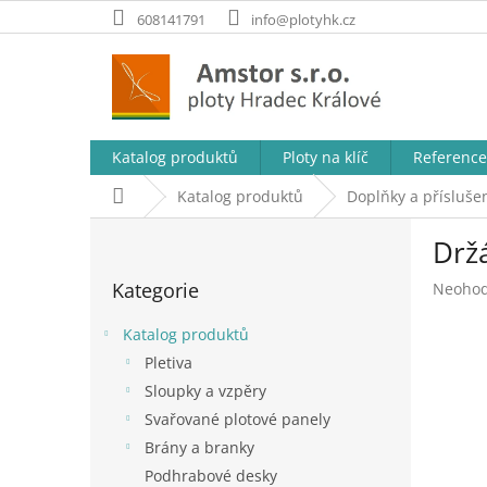
Přejít
608141791
info@plotyhk.cz
na
obsah
Katalog produktů
Ploty na klíč
Reference
Domů
Katalog produktů
Doplňky a příslušen
P
Drž
o
Přeskočit
s
Kategorie
Průměr
Neoho
kategorie
t
hodnoc
r
produk
Katalog produktů
a
je
Pletiva
n
0,0
Sloupky a vzpěry
z
n
5
í
Svařované plotové panely
hvězdič
p
Brány a branky
a
Podhrabové desky