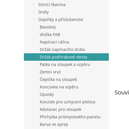
n
Stínící tkanina
e
Dráty
l
Doplňky a příslušenství
Bavolety
Vložka FAB
Napínací ráčna
Držák napínacího drátu
Držák podhrabové desky
Patka na sloupek a vzpěru
Zemní vrut
Čepička na sloupek
Koncovka na vzpěru
Souvi
Opasky
Konzole pro uchycení pletiva
Nástavec pro sloupek
Příchytka průmyslového panelu
Barva ve spreji