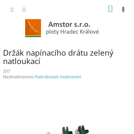
Přejít
NÁKUP
na
obsah
KOŠÍK
Držák napínacího drátu zelený
natloukací
337
Průměrné
Neohodnoceno
Podrobnosti hodnocení
hodnocení
produktu
je
0,0
z
5
hvězdiček.