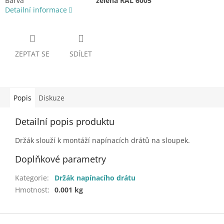
Barva
zelená RAL 6005
Detailní informace
ZEPTAT SE
SDÍLET
Popis
Diskuze
Detailní popis produktu
Držák slouží k montáží napínacích drátů na sloupek.
Doplňkové parametry
Kategorie
:
Držák napínacího drátu
Hmotnost
:
0.001 kg
Z