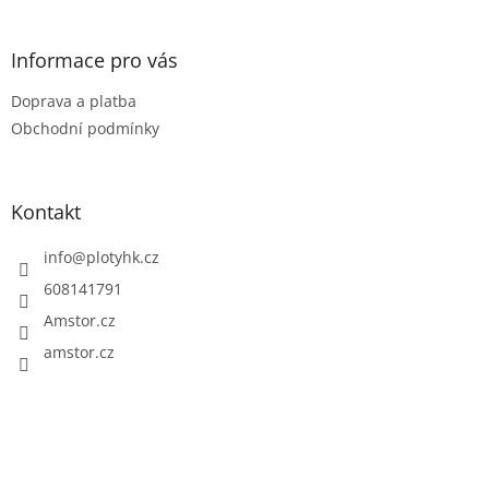
á
p
a
Informace pro vás
t
Doprava a platba
í
Obchodní podmínky
Kontakt
info
@
plotyhk.cz
608141791
Amstor.cz
amstor.cz