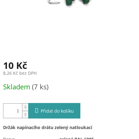
10 Kč
8,26 Kč bez DPH
Měrná
Skladem
(7 ks)
cena:
Přidat do košíku
Držák napínacího drátu zelený natloukací